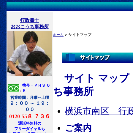
行政書士
おおこうち事務所
＞
サイトマップ
ホーム
サイト マッ
携帯・ＰＨＳ Ｏ
ち事務所
Ｋ
営業時間：月曜～土曜
９：００ ～ １９：
横浜市南区 行
００
0120-55８-７３６
通話料無料の
ご案内
フリーダイヤルも