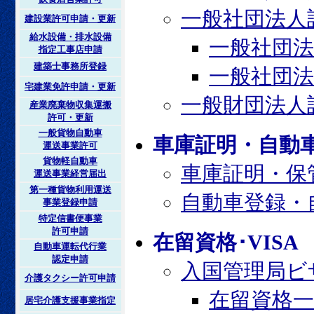
一般社団法人
建設業許可申請・更新
給水設備・排水設備
一般社団法
指定工事店申請
建築士事務所登録
一般社団法
宅建業免許申請・更新
一般財団法人
産業廃棄物収集運搬
許可・更新
一般貨物自動車
車庫証明・自動
運送事業許可
貨物軽自動車
車庫証明・保
運送事業経営届出
第一種貨物利用運送
自動車登録・
事業登録申請
特定信書便事業
許可申請
在留資格･VISA
自動車運転代行業
認定申請
入国管理局ビ
介護タクシー許可申請
在留資格一
居宅介護支援事業指定