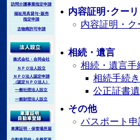
訪問介護事業指定申請
内容証明･クー
福祉用具貸与･販売
指定申請
内容証明・ク
古物商許可申請
相続・遺言
株式会社・合同会社
相続・遺言手
ＮＰＯ法人設立
相続手続
ＮＰＯ法人認定申請
（認定ＮＰＯ法人）
公正証書
一般社団法人設立
一般財団法人設立
その他
パスポート申
車庫証明・保管場所届
自動車登録・名義変更