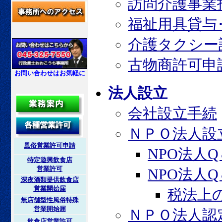
訪問介護事業
福祉用具貸与
介護タクシー
古物商許可申
お問い合わせはお気軽に
法人設立
会社設立手続
ＮＰＯ法人設
風俗営業許可申請
NPO法人
特定遊興飲食店
営業許可
NPO法人
深夜酒類提供飲食店
営業開始届
税法上
無店舗型性風俗特殊
営業開始届
ＮＰＯ法人認
飲食店営業許可