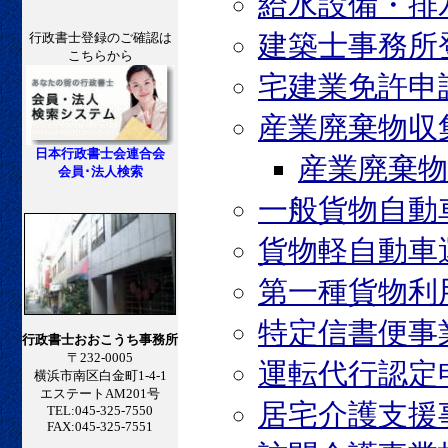
給水設備・排
建築士事務所
行政書士登録のご確認は
こちらから
宅建業免許申
産業廃棄物収
日本行政書士会連合会
産業廃棄
会員･法人検索
一般貨物自動
貨物軽自動車
第一種貨物利
特定信書便事
行政書士おおこうち事務所
〒232-0005
運転代行認定
横浜市南区白金町1-4-1
エステートAM201号
居宅介護支援
TEL:045-325-7550
FAX:045-325-7551