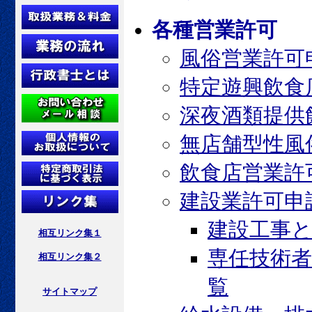
各種営業許可
風俗営業許可
特定遊興飲食
深夜酒類提供
無店舗型性風
飲食店営業許
建設業許可申
建設工事
相互リンク集１
専任技術
相互リンク集２
覧
サイトマップ