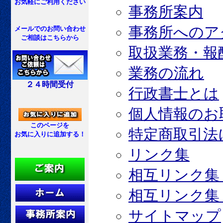
お気軽にご利用ください
事務所案内
事務所へのア
メールでのお問い合わせ
ご相談はこちらから
取扱業務・報
業務の流れ
２４時間受付
行政書士とは
個人情報のお
このページを
特定商取引法
お気に入りに追加する！
リンク集
相互リンク集
相互リンク集
サイトマップ