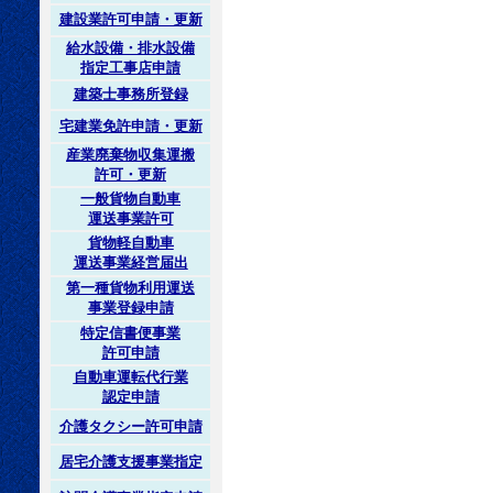
建設業許可申請・更新
給水設備・排水設備
指定工事店申請
建築士事務所登録
宅建業免許申請・更新
産業廃棄物収集運搬
許可・更新
一般貨物自動車
運送事業許可
貨物軽自動車
運送事業経営届出
第一種貨物利用運送
事業登録申請
特定信書便事業
許可申請
自動車運転代行業
認定申請
介護タクシー許可申請
居宅介護支援事業指定