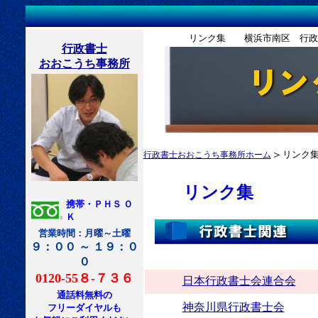
リンク集 横浜市南区 行政書
行政書士
おおこうち事務所
＞
リンク
行政書士おおこうち事務所ホーム
リンク集
携帯・ＰＨＳ Ｏ
Ｋ
営業時間：月曜～土曜
９：００ ～ １９：０
０
0120-55８-７３６
日本行政書士会連合会
通話料無料の
神奈川県行政書士会
フリーダイヤルも