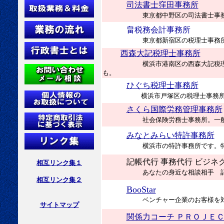
司法書士窪田事務所
東京都中野区の司法書士事
畠税務会計事務所
東京都新宿区の税理士事務
西森大記税理士事務所
横浜市港南区の西森大記税
も。
ひぐち税理士事務所
横浜市戸塚区の税理士事務所
さくら国際労務管理事務所
社会保険労務士事務所。一
みなとみらい特許事務所
横浜市の特許事務所です。
記帳代行 事務代行 ビジネ
相互リンク集１
あなたの身近な相談相手 
相互リンク集２
BooStar
ベンチャー企業のお客様を
サイトマップ
関係力コーチ ＰＲＯＪＥＣ