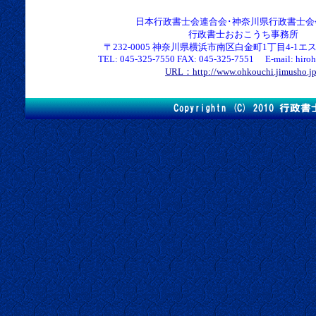
日本行政書士会連合会･神奈川県行政書士会
行政書士おおこうち事務所
〒232-0005 神奈川県横浜市南区白金町1丁目4-1エス
TEL: 045-325-7550 FAX: 045-325-7551 E-mail: hirohk
URL：http://www.ohkouchi.jimusho.j