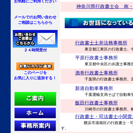
お気軽にご利用ください
神奈川県行政書士会 南
メールでのお問い合わせ
ご相談はこちらから
行政書士土井法務事務所
東京都江東区の行政書士。
２４時間受付
平原行政書士事務所
東京都中央区の弁護士事務
酒巻行政書士事務所
このページを
お気に入りに追加する！
千葉県の行政書士事務所。
新港自動車事務所
千葉運輸支局そばで自動車
飯田行政書士事務所
川崎市の行政書士事務所。
行政書士・司法書士小関貴
横浜市港南区の行政書士・司
す。