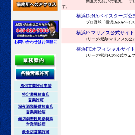
南区民の憩いの場所。 テ
す。
横浜DeNAベイスターズ公
プロ野球「横浜DeNAベイ
横浜F･マリノス公式サイト
Jリーグ横浜Fマリノスの公
お問い合わせはお気軽に
横浜FCオフィシャルサイ
Jリーグ横浜FCの公式ウェ
風俗営業許可申請
特定遊興飲食店
営業許可
深夜酒類提供飲食店
営業開始届
無店舗型性風俗特殊
営業開始届
飲食店営業許可