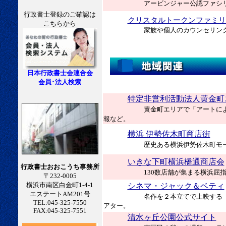
アービンジャー公認ファシ
行政書士登録のご確認は
クリスタルトークンファミリ
こちらから
家族や個人のカウンセリン
日本行政書士会連合会
会員･法人検索
特定非営利活動法人黄金町
黄金町エリアで「アートに
報など。
横浜 伊勢佐木町商店街
歴史ある横浜伊勢佐木町モ
いきな下町横浜橋通商店会
行政書士おおこうち事務所
130数店舗が集まる横浜屈
〒232-0005
横浜市南区白金町1-4-1
シネマ・ジャック＆ベティ
エステートAM201号
名作を２本立てで上映する
TEL:045-325-7550
アター。
FAX:045-325-7551
清水ヶ丘公園公式サイト