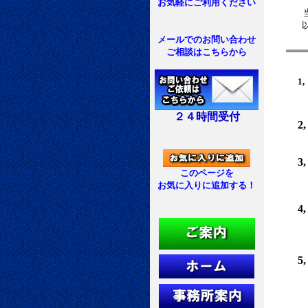
お気軽にご利用ください
以下の
メールでのお問い合わせ
ご相談はこちらから
1,
範囲内
２４時間受付
2,
適切
3,
このページを
ただし
お気に入りに追加する！
場合
4,
当事務
ご挨拶
5,
関する