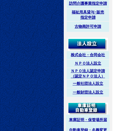
訪問介護事業指定申請
福祉用具貸与･販売
指定申請
古物商許可申請
株式会社・合同会社
ＮＰＯ法人設立
ＮＰＯ法人認定申請
（認定ＮＰＯ法人）
一般社団法人設立
一般財団法人設立
車庫証明・保管場所届
自動車登録・名義変更