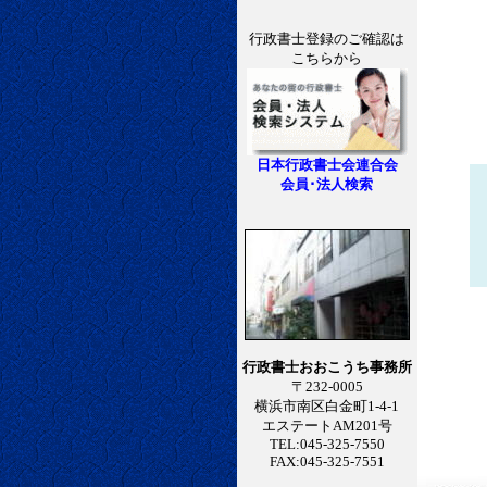
行政書士登録のご確認は
こちらから
などの
日本行政書士会連合会
会員･法人検索
行政書士おおこうち事務所
一切ご
〒232-0005
横浜市南区白金町1-4-1
エステートAM201号
TEL:045-325-7550
FAX:045-325-7551