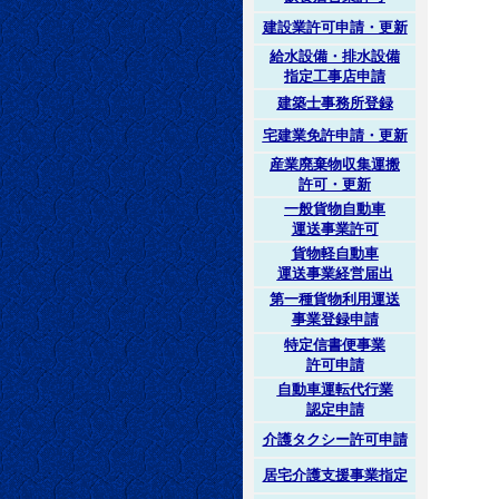
建設業許可申請・更新
給水設備・排水設備
指定工事店申請
建築士事務所登録
宅建業免許申請・更新
産業廃棄物収集運搬
許可・更新
一般貨物自動車
運送事業許可
貨物軽自動車
運送事業経営届出
第一種貨物利用運送
事業登録申請
特定信書便事業
許可申請
自動車運転代行業
認定申請
介護タクシー許可申請
居宅介護支援事業指定