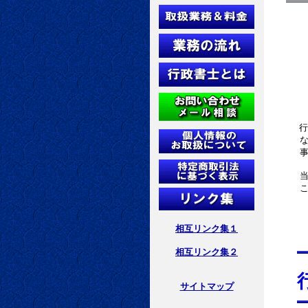
ご相
行
なります
事項に関
当事務所
ことのな
相互リンク集１
相互リンク集２
サイトマップ