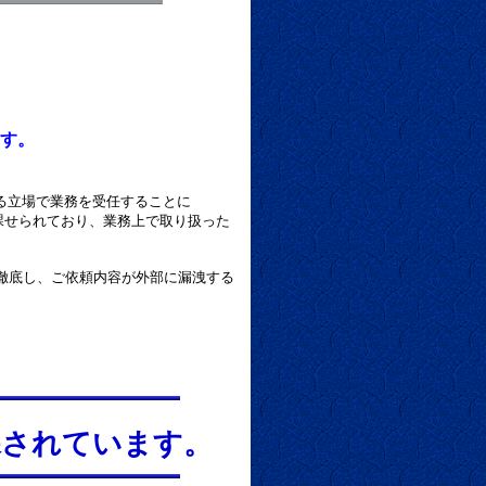
」
します。
る立場で業務を受任することに
せられており、業務上で取り扱った
底し、ご依頼内容が外部に漏洩する
課されています。