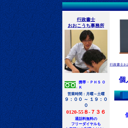
個人情報
行政書士
おおこうち事務所
行政書士お
個
携帯・ＰＨＳ Ｏ
Ｋ
営業時間：月曜～土曜
９：００ ～ １９：０
０
0120-55８-７３６
通話料無料の
フリーダイヤルも